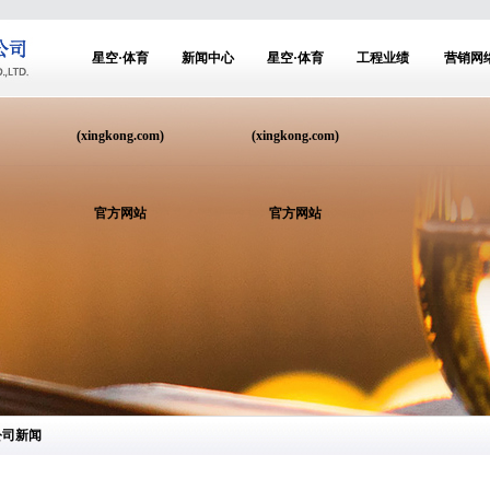
星空·体育
新闻中心
星空·体育
工程业绩
营销网
(xingkong.com)
(xingkong.com)
官方网站
官方网站
公司新闻