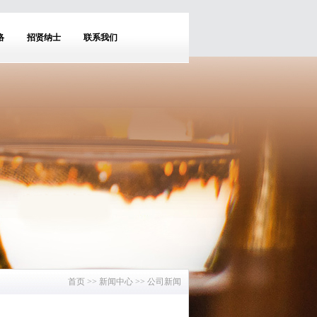
络
招贤纳士
联系我们
首页
>>
新闻中心
>>
公司新闻