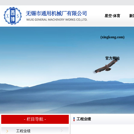
星空·体育(xingkong.com)官方网站
星空·体育
新
(xingkong.com)
官方网站
- 栏目导航 -
工程业绩
工程业绩